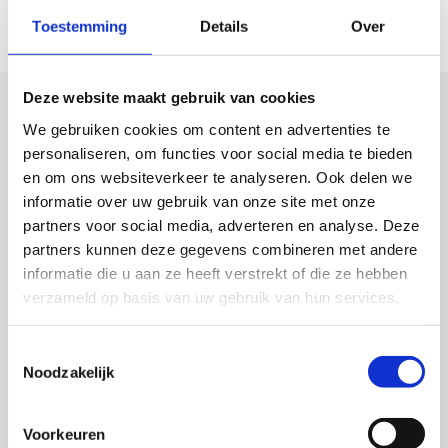
merk heeft gedeponeerd.
Toestemming
Details
Over
Deze website maakt gebruik van cookies
Gerelateerde rechtsgebieden
We gebruiken cookies om content en advertenties te
personaliseren, om functies voor social media te bieden
en om ons websiteverkeer te analyseren. Ook delen we
Ondernemingsrecht
informatie over uw gebruik van onze site met onze
De advocaten ondernemingsrecht van Rensen
partners voor social media, adverteren en analyse. Deze
advocaten spreken de taal van de ondernemer. Wij
partners kunnen deze gegevens combineren met andere
denken met u mee over strategische besluiten, het
informatie die u aan ze heeft verstrekt of die ze hebben
overnemen van andere ondernemingen of (het
verzameld op basis van uw gebruik van hun services.
voorkomen van)...
Toestemmingsselectie
Noodzakelijk
Contractenrecht en
verbintenissenrecht
Voorkeuren
Er zijn allerlei soorten contracten. Koopcontracten,