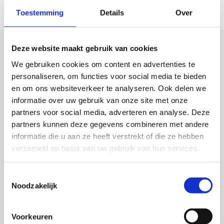
om uw appartementsrechtelijke vraagstukken te bespreken.
Toestemming
Details
Over
Deze website maakt gebruik van cookies
Gerelateerde rechtsgebieden
We gebruiken cookies om content en advertenties te
personaliseren, om functies voor social media te bieden
Huurrecht
en om ons websiteverkeer te analyseren. Ook delen we
informatie over uw gebruik van onze site met onze
Het huurrecht in Nederland is divers, met verschillende
partners voor social media, adverteren en analyse. Deze
soorten huurovereenkomsten voor onder andere
partners kunnen deze gegevens combineren met andere
woon- en bedrijfsruimte. Daarbij is het van groot belang
informatie die u aan ze heeft verstrekt of die ze hebben
op de hoogte te zijn van opzegtermijnen...
verzameld op basis van uw gebruik van hun services.
Bouwrecht
Toestemmingsselectie
Noodzakelijk
Onze gespecialiseerde advocaten hebben uitgebreide
ervaring in het adviseren en vertegenwoordigen van
zowel bouwers als opdrachtgevers. In het bouwrecht
Voorkeuren
worden essentiële aspecten zoals...