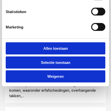
Statistieken
Onroerend goedrecht
Onroerendgoedrecht omvat diverse juridische
Marketing
aspecten met betrekking tot eigendom, verkoop,
verhuur en ontwikkeling van vastgoed. Onze ervaren
advocaten hebben diepgaande kennis van de
Nederlandse...
Alles toestaan
Selectie toestaan
Burenrecht
Het burenrecht regelt de rechten en plichten tussen
Weigeren
aangrenzende perceeleigenaren. Diverse
onderwerpen kunnen binnen dit rechtsgebied aan bod
komen, waaronder erfafscheidingen, overhangende
takken,...